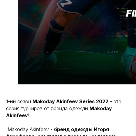
1-ый сезон
Makoday Akinfeev Series 2022
- это
серия турниров от бренда одежды
Makoday
Akinfeev
!
Makoday Akinfeev -
бренд одежды Игоря