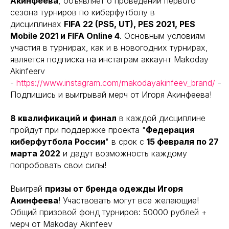
Акинфеева
, объявляет о проведении первого
сезона турниров по киберфутболу в
дисциплинах
FIFA 22 (PS5, UT), PES 2021, PES
Mobile 2021 и FIFA Online 4
. Основным условиям
участия в турнирах, как и в новогодних турнирах,
является подписка на инстаграм аккаунт Makoday
Akinfeerv
-
https://www.instagram.com/makodayakinfeev_brand/
-
Подпишись и выигрывай мерч от Игоря Акинфеева!
8 квалификаций и финал
в каждой дисциплине
пройдут при поддержке проекта "
Федерация
киберфутбола России
" в срок с
15 февраля по 27
марта 2022
и дадут возможность каждому
попробовать свои силы!
Выиграй
призы от бренда одежды Игоря
Акинфеева
! Участвовать могут все желающие!
Общий призовой фонд турниров: 50000 рублей +
мерч от Makoday Akinfeev