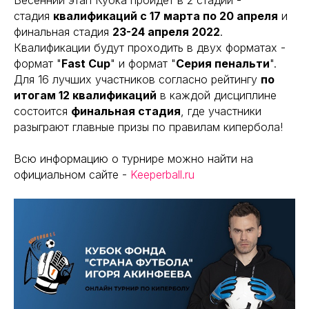
Весенний этап Кубка пройдет в 2 стадии -
стадия
квалификаций c 17 марта по 20 апреля
и
финальная стадия
23-24 апреля 2022
.
Квалификации будут проходить в двух форматах -
формат "
Fast Cup
" и формат "
Серия пенальти
".
Для 16 лучших участников согласно рейтингу
по
итогам 12 квалификаций
в каждой дисциплине
состоится
финальная стадия
, где участники
разыграют главные призы по правилам кипербола!
Всю информацию о турнире можно найти на
официальном сайте -
Keeperball.ru