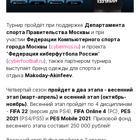
Турнир пройдёт при поддержке
Департамента
спорта Правительства Москвы
и при
участии
Федерации Компьютерного спорта
города Москвы
(
cybermos.ru
) и проекта
"
Федерация киберфутбола России
"
(
cyberfootball.ru
), также партнером турнира
выступает бренд одежды для спорта и
отдыха
Makoday-Akinfeev
.
Четвёртый сезон
пройдет в два этапа - весенний
этап (март-апрель) и осенний этап (октябрь-
ноябрь)
. Весенний этап пройдёт по 4 дисциплинам
-
FIFA 22
(версия для PS4),
FIFA Online 4
(PC),
PES
2021
(PS4/PS5) и
PES Mobile 2021
. Призовой фонд
весеннего этапа составит 250 000 рублей!