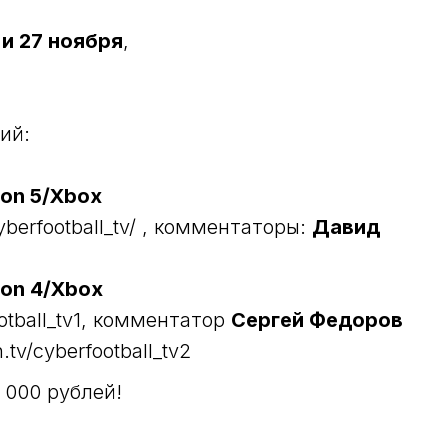
 и 27 ноября
,
ий:
tion 5/Xbox
cyberfootball_tv/ , комментаторы:
Давид
tion 4/Xbox
ootball_tv1, комментатор
Сергей Федоров
.tv/cyberfootball_tv2
 000 рублей!