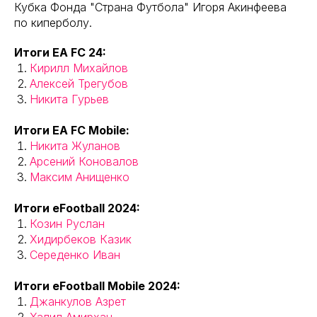
Кубка Фонда "Страна Футбола" Игоря Акинфеева
по киперболу.
Итоги EA FC 24:
Кирилл Михайлов
Алексей Трегубов
Никита Гурьев
Итоги EA FC Mobile:
Никита Жуланов
Арсений Коновалов
Максим Анищенко
Итоги eFootball 2024:
Козин Руслан
Хидирбеков Казик
Середенко Иван
Итоги eFootball Mobile 2024:
Джанкулов Азрет
Халил Амирхан