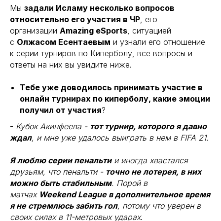
Мы
задали Исламу несколько вопросов
относительно его участия в ЧР
, его
организации
Amazing eSports
, ситуацией
с
Олжасом Есентаевым
и узнали его отношение
к серии турниров по Киперболу, все вопросы и
ответы на них вы увидите ниже.
Тебе уже доводилось принимать участие в
онлайн турнирах по киперболу, какие эмоции
получил от участия
?
-
Кубок Акинфеева -
тот турнир, которого я давно
ждал
, и мне уже удалось выиграть в нем в FIFA 21.
Я люблю серии пенальти
и иногда хвастался
друзьям, что пенальти -
точно не лотерея, в них
можно быть стабильным
. Порой в
матчах
Weekend League в дополнительное время
я не стремлюсь забить гол
, потому что уверен в
своих силах в 11-метровых ударах
.