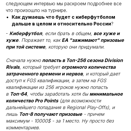
следующем интервью мы раскроем подробнее все
что произошло на турнире.
Как думаешь что будет с киберфутболом
дальше в целом и относительно России
?
-
Киберфутбол
, если брать в общем,
все хуже и
хуже
. Поражает то, как
ЕА "зажимают" призовые
при той системе
, которую они придумали.
Сначала нужно
попасть в Топ-256 сезона Division
Rivals
, который требует
огромного количества
затраченного времени и нервов
, и который дает
доступ к FGS квалификации, а затем на FGS
квалификации из 256 игроков нужно попасть
в
Топ-64
, чтобы заработать хотя бы
минимальное
количество Pro Points
(для возможности
дальнейшего попадания в Regional Play-Offs), и
лишь
Топ-8 получают призовые
- причем
максимум - 10000$ - за 1 место. Ну просто без
комментариев.