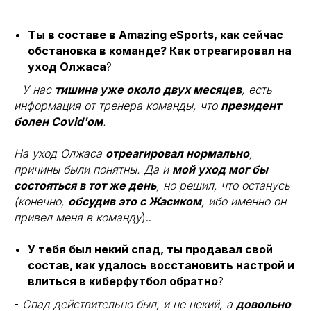
Ты в составе в Amazing eSports, как сейчас
обстановка в команде? Как отреагировал на
уход Олжаса
?
-
У нас
тишина уже около двух месяцев
, есть
информация от тренера команды, что
президент
болен Covid'ом
.
На уход Олжаса
отреагировал нормально
,
причины были понятны. Да и
мой уход мог бы
состояться в тот же день
, но решил, что останусь
(конечно,
обсудив это с Жасиком
, ибо именно он
привел меня в команду
)..
У тебя был некий спад, ты продавал свой
состав, как удалось восстановить настрой и
влиться в киберфутбол обратно
?
-
Спад действительно был, и не некий, а
довольно