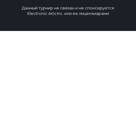
Данный турнир не связан и не спонсируется
Electronic Arts Inc. или ее лицензиарами