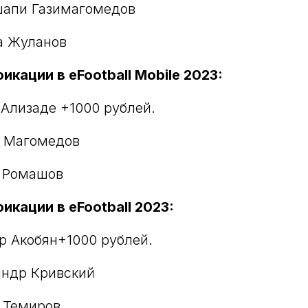
шапи Газимагомедов
а Жуланов
фикации в eFootball Mobile 2023:
 Ализаде +1000 рублей.
м Магомедов
м Ромашов
фикации в eFootball 2023:
ур Акобян+1000 рублей.
андр Кривский
 Темиров