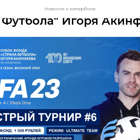
1 квалификаций Кубка 
Новости о киперболе
 Футбола" Игоря Акин