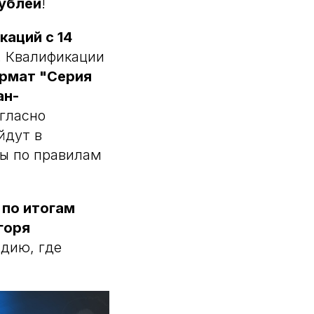
ублей
!
каций c 14
. Квалификации
ормат "Серия
ан-
гласно
йдут в
зы по правилам
 по итогам
горя
дию, где