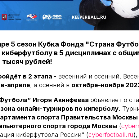
аре 5 сезон Кубка Фонда "Страна Футбо
 киберфутболу в 5 дисциплинах с общ
 тысяч рублей!
ройдёт в 2 этапа
- весенний и осенний. Весе
е-апреле
, а осенний в
октябре-ноябре 202
Футбола” Игоря Акинфеева
объявляет о ста
езона онлайн-турниров по киперболу
. Турн
артамента спорта Правительства Москвы
мпьютерного спорта города Москвы
(
cyber
ация киберфутбола России" (
cyberfootball.ru
)