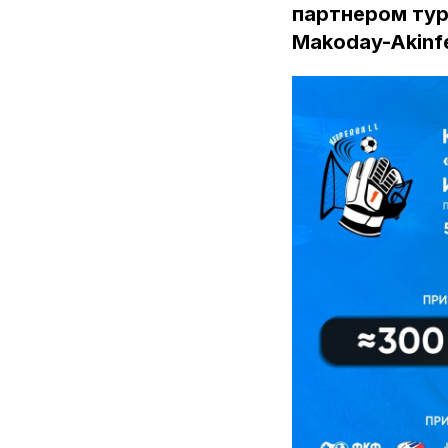
партнером тур
Makoday-Akinf