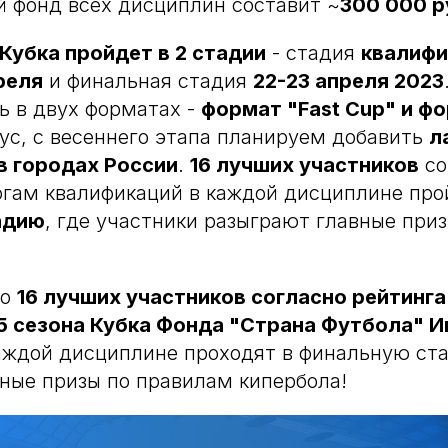
 фонд всех дисциплин составит ~
300 000 р
Кубка пройдет в 2 стадии
- стадия
квалифи
реля
и финальная стадия
22-23 апреля 2023
ь в двух форматах -
формат "Fast Cup" и ф
нус, с весеннего этапа планируем добавить
л
в городах России
.
16 лучших участников
со
огам квалификаций в каждой дисциплине про
адию
, где участники разыграют главные при
то
16 лучших участников согласно рейтинга
5 сезона Кубка Фонда "Страна Футбола" И
аждой дисциплине проходят в финальную ста
ные призы по правилам кипербола!