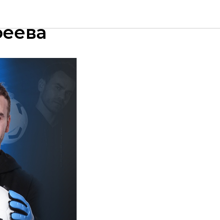
Фонда
феева