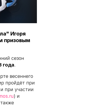
ла" Игоря
им призовым
нний сезон
3 года
.
рте весеннего
ир пройдёт при
и при участии
mos.ru
) и
, также