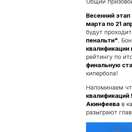
Общий призовой
Весенний этап 
марта по 21 ап
будут проходит
пенальти"
. Бо
квалификации 
рейтингу по ит
финальную ст
кипербола!
Напоминаем ч
квалификаций 
Акинфеева
в к
разыграют глав