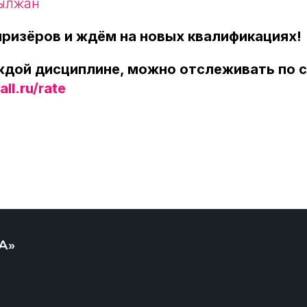
ылжан
ризёров и ждём на новых квалификациях!
аждой дисциплине, можно отслеживать по 
ll.ru/rate
А»