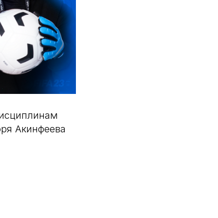
дисциплинам
оря Акинфеева