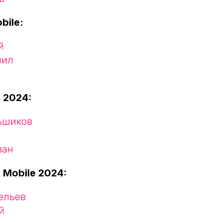
bile:
й
лил
l 2024:
ьшиков
ван
 Mobile 2024:
ельев
й