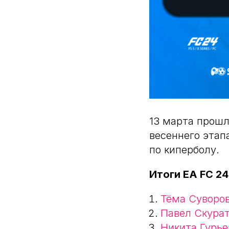
13 марта прошл
весеннего этап
по киперболу.
Итоги EA FC 24
Тёма Суворо
Павел Скура
Никита Гурье