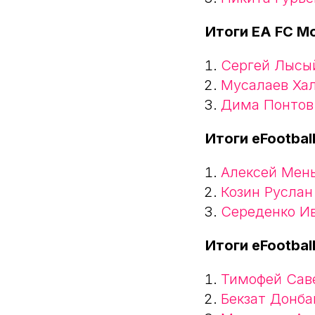
Итоги EA FC Mo
Сергей Лысы
Мусалаев Ха
Дима Понтов
Итоги eFootbal
Алексей Мен
Козин Руслан
Середенко И
Итоги eFootball
Тимофей Сав
Бекзат Донба