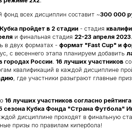
 в режиме 2х2
.
 фонд всех дисциплин составит ~
300 000 р
Кубка пройдет в 2 стадии
- стадия
квалифи
реля
и финальная стадия
22-23 апреля 2023
ь в двух форматах -
формат "Fast Cup" и ф
нус, с весеннего этапа планируем добавить
л
в городах России
.
16 лучших участников
со
огам квалификаций в каждой дисциплине про
адию
, где участники разыграют главные при
то
16 лучших участников согласно рейтинга
5 сезона Кубка Фонда "Страна Футбола" И
аждой дисциплине проходят в финальную ста
ные призы по правилам кипербола!