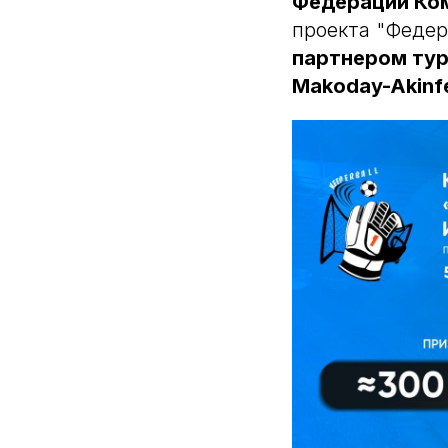
Федерации Ко
проекта "Федер
партнером тур
Makoday-Akinf