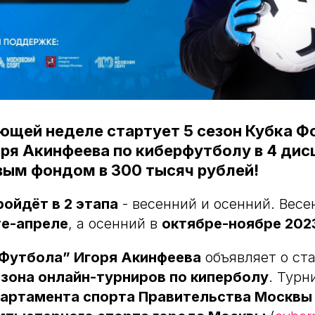
ющей неделе стартует 5 сезон Кубка Ф
ря Акинфеева по киберфутболу в 4 дис
ым фондом в 300 тысяч рублей!
ройдёт в 2 этапа
- весенний и осенний. Весе
е-апреле
, а осенний в
октябре-ноябре 202
Футбола” Игоря Акинфеева
объявляет о ста
езона онлайн-турниров по киперболу
. Турн
артамента спорта Правительства Москвы