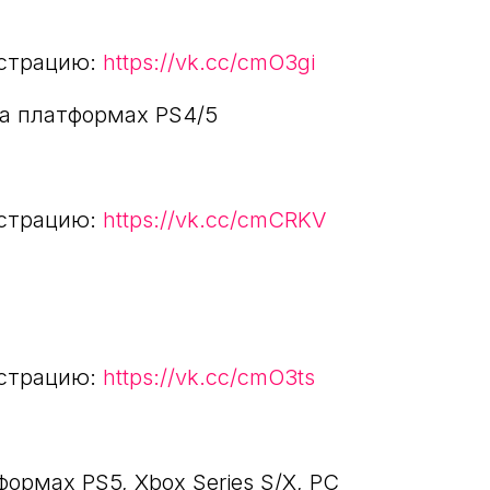
истрацию:
https://vk.cc/cmO3gi
 на платформах PS4/5
истрацию:
https://vk.cc/cmCRKV
истрацию:
https://vk.cc/cmO3ts
формах PS5, Xbox Series S/X, PC