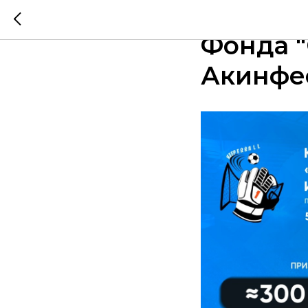
Распис
Фонда "
Акинфее