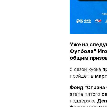
Уже на следу
Футбола" Иго
общим призов
5 сезон кубка
п
пройдёт в
март
Фонд “Страна 
этапа пятого
с
поддержке
Деп