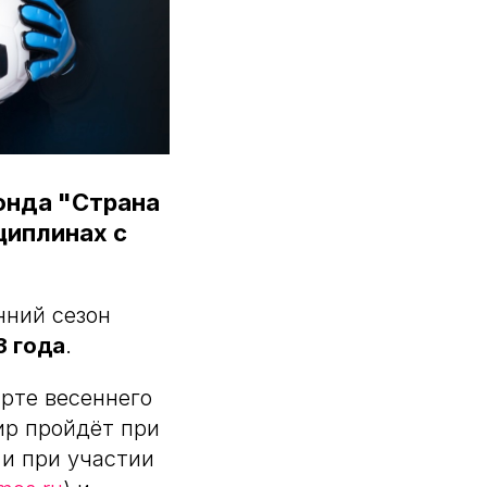
онда "Страна
циплинах с
нний сезон
3 года
.
рте весеннего
ир пройдёт при
и при участии