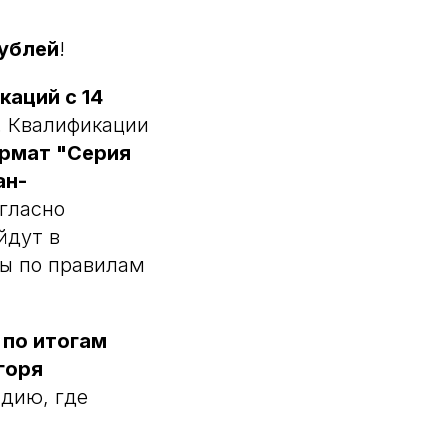
ублей
!
каций c 14
. Квалификации
ормат "Серия
ан-
гласно
йдут в
зы по правилам
 по итогам
горя
дию, где