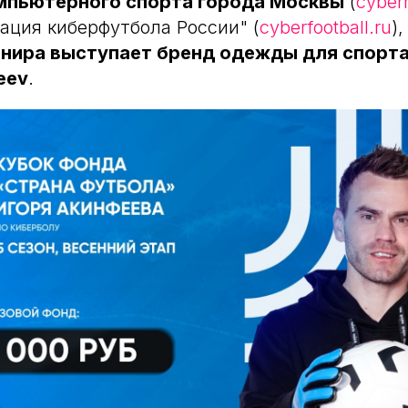
мпьютерного спорта города Москвы
(
cyber
ация киберфутбола России" (
cyberfootball.ru
)
нира выступает бренд одежды для спорта
eev
.