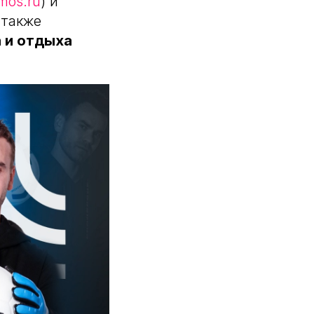
mos.ru
) и
, также
 и отдыха