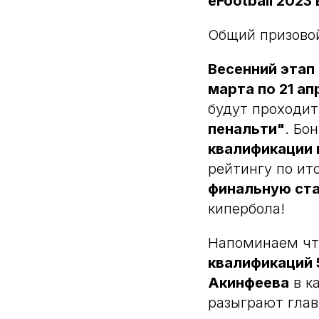
eFootball 2023
Общий призовой
Весенний этап 
марта по 21 ап
будут проходит
пенальти"
. Бо
квалификации 
рейтингу по ит
финальную ст
кипербола!
Напоминаем ч
квалификаций 
Акинфеева
в к
разыграют глав