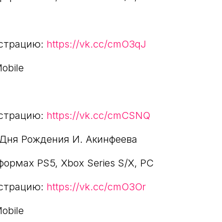
истрацию:
https://vk.cc/cmO3qJ
obile
истрацию:
https://vk.cc/cmCSNQ
 Дня Рождения И. Акинфеева
формах PS5, Xbox Series S/X, PC
истрацию:
https://vk.cc/cmO3Or
obile