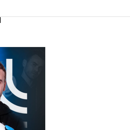
бка
я