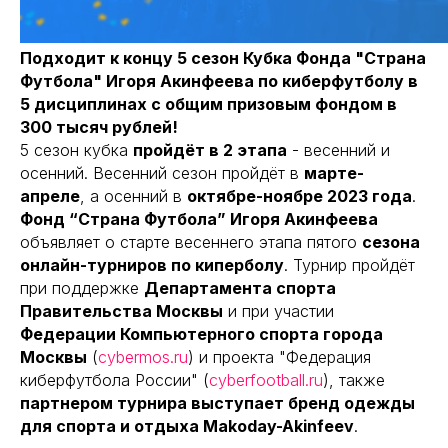
Подходит к концу 5 сезон Кубка Фонда "Страна
Футбола" Игоря Акинфеева по киберфутболу в
5 дисциплинах с общим призовым фондом в
300 тысяч рублей!
5 сезон кубка
пройдёт в 2 этапа
- весенний и
осенний. Весенний сезон пройдёт в
марте-
апреле
, а осенний в
октябре-ноябре 2023 года
.
Фонд “Страна Футбола” Игоря Акинфеева
объявляет о старте весеннего этапа пятого
сезона
онлайн-турниров по киперболу
. Турнир пройдёт
при поддержке
Департамента спорта
Правительства Москвы
и при участии
Федерации Компьютерного спорта города
Москвы
(
cybermos.ru
) и проекта "Федерация
киберфутбола России" (
cyberfootball.ru
), также
партнером турнира выступает бренд одежды
для спорта и отдыха Makoday-Akinfeev
.