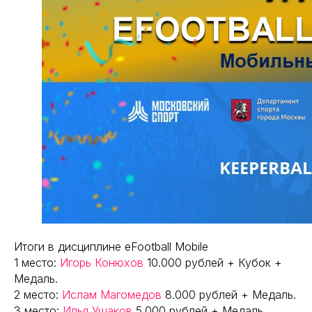
Итоги в дисциплине eFootball Mobile
1 место:
Игорь Конюхов
10.000 рублей + Кубок +
Медаль.
2 место:
Ислам Магомедов
8.000 рублей + Медаль.
3 место:
Илья Ушаков
5.000 рублей + Медаль.