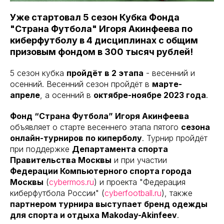
Уже стартовал 5 сезон Кубка Фонда
"Страна Футбола" Игоря Акинфеева по
киберфутболу в 4 дисциплинах с общим
призовым фондом в 300 тысяч рублей!
5 сезон кубка
пройдёт в 2 этапа
- весенний и
осенний. Весенний сезон пройдёт в
марте-
апреле
, а осенний в
октябре-ноябре 2023 года
.
Фонд “Страна Футбола” Игоря Акинфеева
объявляет о старте весеннего этапа пятого
сезона
онлайн-турниров по киперболу
. Турнир пройдёт
при поддержке
Департамента спорта
Правительства Москвы
и при участии
Федерации Компьютерного спорта города
Москвы
(
cybermos.ru
) и проекта "Федерация
киберфутбола России" (
cyberfootball.ru
), также
партнером турнира выступает бренд одежды
для спорта и отдыха Makoday-Akinfeev
.